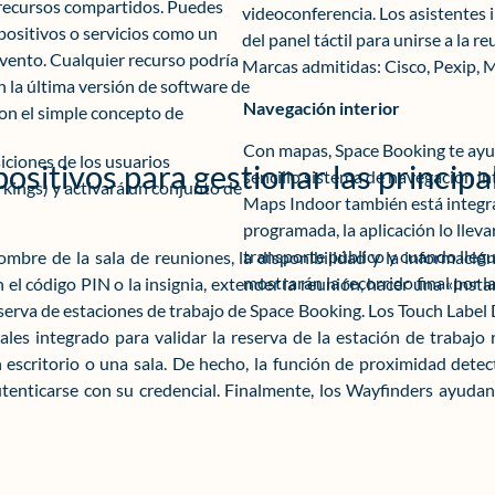
e recursos compartidos. Puedes
videoconferencia. Los asistentes 
positivos o servicios como un
del panel táctil para unirse a la re
 evento. Cualquier recurso podría
Marcas admitidas: Cisco, Pexip, 
n la última versión de software de
Navegación interior
on el simple concepto de
Con mapas, Space Booking te ayud
iciones de los usuarios
sitivos para gestionar las principal
sencillo sistema de navegación int
rkings) y activará un conjunto de
Maps Indoor también está integr
programada, la aplicación lo lleva
transporte público y cuando llegue
nombre de la sala de reuniones, la disponibilidad y la informaci
mostrarán la recorrido final por l
n el código PIN o la insignia, extender la reunión, hacer una «Ins
reserva de estaciones de trabajo de Space Booking. Los Touch Labe
les integrado para validar la reserva de la estación de trabajo 
scritorio o una sala. De hecho, la función de proximidad detect
tenticarse con su credencial. Finalmente, los Wayfinders ayudan 