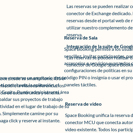
Las reservas se pueden realizar c
conector de Exchange dedicado. L
reservas desde el portal web de
utilizar nuestro complemento de
reserva.
Reserva de Sala
Integración de la suite de Googl
Space Booking permite a los usuar
sencillez, invitar participantes, pa
Las reservas se pueden realizar 
accesorios o servicios avanzados c
conector de Google Space Bookin
configuraciones de políticas en su 
código PIN o insignia o usar el pr
sque y reserve un escritorio desde
ente desde tu smartphone, iOS o
paneles táctiles.
 portal web, la aplicación, el
efacción, la videoconferencia, los
Gsuite. Puede administrar el área
ia de usuario única y sencilla.
paldar sus proyectos de trabajo
Reserva de video
tividad en el lugar de trabajo de su
ia. Simplemente camine por su
Space Booking unifica la reserva de
ga click y reserve al instante.
conector MCU que conecta automá
video existente. Todos los partic