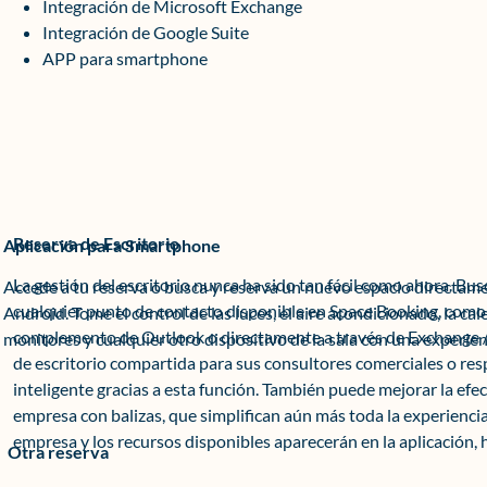
Integración de Microsoft Exchange
Integración de Google Suite
APP para smartphone
Reserva de Escritorio
Aplicación para Smartphone
La gestión del escritorio nunca ha sido tan fácil como ahora. Bu
Accede a tu reserva o busca y reserva un nuevo espacio directam
cualquier punto de contacto disponible en Space Booking, como el
Android. Tome el control de las luces, el aire acondicionado, la cal
complemento de Outlook o directamente a través de Exchange / 
monitores y cualquier otro dispositivo de la sala con una experienc
de escritorio compartida para sus consultores comerciales o res
inteligente gracias a esta función. También puede mejorar la efec
empresa con balizas, que simplifican aún más toda la experienc
empresa y los recursos disponibles aparecerán en la aplicación, ha
Otra reserva