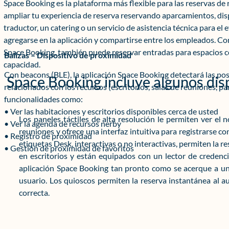
Space Booking es la plataforma más flexible para las reservas d
ampliar tu experiencia de reserva reservando aparcamientos, dis
traductor, un catering o un servicio de asistencia técnica para el
agregarse en la aplicación y compartirse entre los empleados. Co
Space Booking, también puede reservar entradas para espacios c
Balizas – Dispositivo de proximidad
capacidad.
Con beacons (BLE), la aplicación Space Booking detectará las pos
Space Booking incluye algunos dispo
relacionados con los recursos (escritorios, salas de reuniones, pa
funcionalidades como:
• Ver las habitaciones y escritorios disponibles cerca de usted
Los paneles táctiles de alta resolución le permiten ver el 
• Ver la agenda de recursos nerby
reuniones y ofrece una interfaz intuitiva para registrarse co
• Registro de proximidad
etiquetas Desk, interactivas o no interactivas, permiten la 
• Gestión de proximidad de favoritos
en escritorios y están equipados con un lector de credencia
aplicación Space Booking tan pronto como se acerque a un e
usuario. Los quioscos permiten la reserva instantánea al au
correcta.