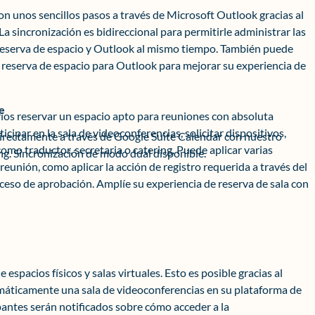
on unos sencillos pasos a través de Microsoft Outlook gracias al
a sincronización es bidireccional para permitirle administrar las
 reserva de espacio y Outlook al mismo tiempo. También puede
 reserva de espacio para Outlook para mejorar su experiencia de
e
ios reservar un espacio apto para reuniones con absoluta
rticipar en la sala de videoconferencias, solicitar dispositivos,
directamente a través de Google Suite Calendar con nuestro
omo traductor, secretaria o catering. Puede aplicar varias
g. Sincronización de modo dual disponible.
reunión, como aplicar la acción de registro requerida a través del
oceso de aprobación. Amplíe su experiencia de reserva de sala con
 espacios físicos y salas virtuales. Esto es posible gracias al
ticamente una sala de videoconferencias en su plataforma de
ipantes serán notificados sobre cómo acceder a la