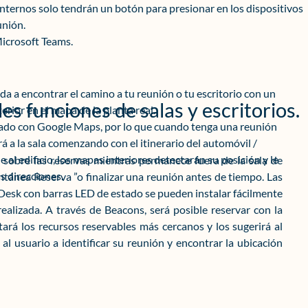
internos solo tendrán un botón para presionar en los dispositivos
unión.
Microsoft Teams.
a a encontrar el camino a tu reunión o tu escritorio con un
es funciones de salas y escritorios.
erior en el mapa de la planta real.
ado con Google Maps, por lo que cuando tenga una reunión
rá a la sala comenzando con el itinerario del automóvil /
 al edificio, los mapas interiores detectarán su posición y le
ón sobre las reservas mientras permanece fuera de la sala de
as direcciones.
tantánea Reserva ”o finalizar una reunión antes de tiempo. Las
l Desk con barras LED de estado se pueden instalar fácilmente
realizada. A través de Beacons, será posible reservar con la
ará los recursos reservables más cercanos y los sugerirá al
al usuario a identificar su reunión y encontrar la ubicación